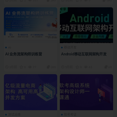
2月前
1
337
260
3月前
0
3
360
AI
移动开发
AI 业务流架构师训练营
Android移动互联网架构开发
3月前
0
77
260
5月前
0
43
68
测试运维
软考考证