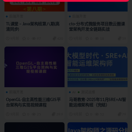
后端开发
后端开发
TL课堂 – Java架构班第八期(高
cto-分布式微服务项目数云圈课
清同步)
堂架构开发全链路实战
9月前
0
97
420
9月前
0
18
59
前端开发
AI
测试运维
OpenGL-自主高性能三维GIS平
马哥教育-2025年11月SRE+AI智
台架构与实现视频课程
能运维架构班（完结）
9月前
0
25
39.9
9月前
0
52
79