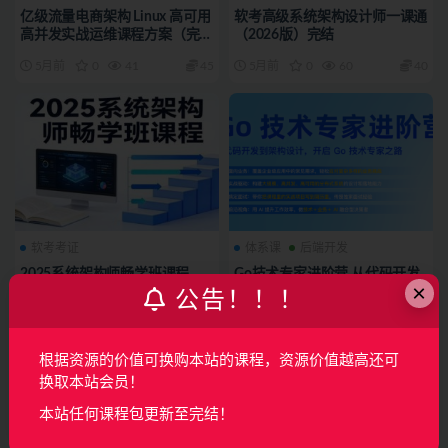
亿级流量电商架构 Linux 高可用
软考高级系统架构设计师一课通
高并发实战运维课程方案（完
（2026版）完结
结）
5月前
0
41
45
5月前
0
60
40
软考考证
体系课
后端开发
2025系统架构师畅学班课程
Go技术专家进阶营 从代码开发
×
到架构设计，开启Go技术专家
公告！！！
之路（完结）
7月前
0
23
39
8月前
0
197
180
根据资源的价值可换购本站的课程，资源价值越高还可
换取本站会员！
本站任何课程包更新至完结！