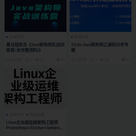
后端开发
后端开发
黑马程序员《Java架构师实战训
51cto-Java架构师之源码分析专
练营 (含完整资料)》
题
10月前
0
30
89
10月前
0
82
49
后端开发
测试运维
Linux企业级运维架构工程师
Prometheus+Docker+Jenkins+Z
B+NG+keepalived+lvs+Kafka