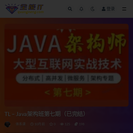
登录
全部
TL – Java架构班第七期（已完结）
体系课
10月前
0
125
198