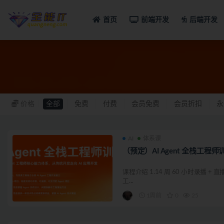
首页
前端开发
后端开发
AI
价格
全部
免费
付费
会员免费
会员折扣
永
AI
体系课
（预定）AI Agent 全栈工程
课程介绍 1.14 周 60 小时录播 + 直
工...
1周前
0
25