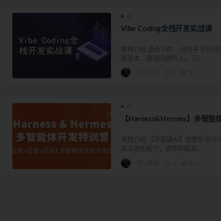
AI
Vibe Coding全栈开发实战课
课程介绍 适合人群： 还在手写代
架版本，语法问题的人。 只...
1月前
0
12
AI
【Harness&Hermes】多
课程介绍 【学面通AI】是聚焦学习
自主进化能力，支持智能测...
2月前
1
114