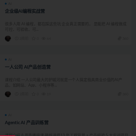
AI
企业级AI编程实战营
很多人用 AI 编程，都在踩这些坑 企业真正需要的， 是能把 AI 编程做成
可控、可验收、可...
2周前
0
64
360
AI
一人公司 AI产品创造营
课程介绍 一人公司最大的护城河就是一个人搞定极具商业价值的AI产
品，如网站、App、小程序等...
2周前
0
19
360
AI
Agentic AI 产品训练营
课程介绍 8 周直播授课 硬核讲师13 年工程背景 + 产品经验 5 大实战项目