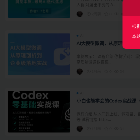
人群 对层出不穷的 A...
2周前
0
30
根
AI
本
AI大模型微调，从原理剖析到
案例展示： 课程介绍 你将学到： 掌握
高质量微调数据集...
1月前
0
34
AI
小白也能学会的Codex实战课
课程介绍 从入门到上线，做项目、
等 试看链接 https...
1月前
0
31