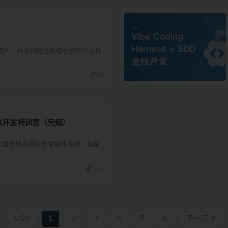
码的人，开发代码还纠结于用的什么框
89
智能体开发特训营（完结）
与面试场景的AI多智能体系统，具备
168
1/29
1
2
3
4
5
6
下一页