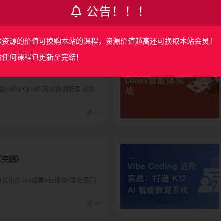
公告！！！
98
据资源的价值可换购本站的课程，资源价值越高还可换取本站会员！
站任何课程包更新至完结！
企业级落地实战（完结）
LoRA/QLoRA高效微调原理 提升
49
（完结）
自动化办公+运营+自媒体+智能客服
30