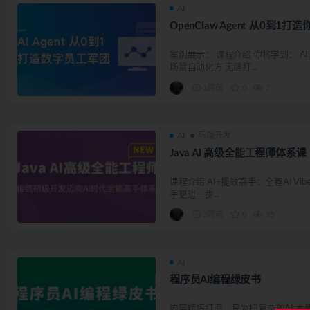
AI
OpenClaw Agent 从0到1
案例展示： 课程介绍 你将学到： A
场景自动化方 无缝打...
1周前
0
7
AI
后端开发
Java AI 高级全能工程师体系课
课程介绍 AI+提效高手：全程AI Vi
手更进一步...
2周前
0
35
AI
程序员AI编程绿皮书
内容精巧打磨，只为把复杂的AI 本