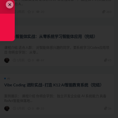
×
丰富你的 A...
2周前
0
20
260
AI
Codex智能体实战：从零系统学习智能体应用（完结）
课程介绍 适合人群： 对智能体感兴趣的同学，要系统学习Codex应用项
目 你将会学到： 从零...
1月前
0
69
45
AI
Vibe Coding 进阶实战–打造 K12 AI智能教育系统（完结）
案例展示： 课程介绍 你将会学到： 独立开发企业级 AI 系统能力 具备
ReAct智能体落地...
1月前
0
35
36