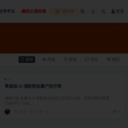
软考考证
低价服务器
登录
成为VIP
最新
热度
更新
评论
随机
AI
零基础 AI 漫剧智能量产创作营
课程介绍 本课以 AI 智能体自动化工作流为主线，手把手教你搭建
ChatGPT / Cha...
1周前
0
16
78