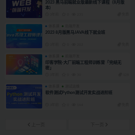
2023 黑马前端就业版最新线下课程（8月版
本)
3年前
0
231
免费
体系课
后端开发
2023 8月版黑马JAVA线下就业班
3年前
0
202
免费
体系课
前端开发
印客学院-大厂前端工程师训练营「完结无
密」
3年前
0
30
128
体系课
测试运维
软件测试Python测试开发实战进阶班
3年前
0
164
免费
上一页
下一页