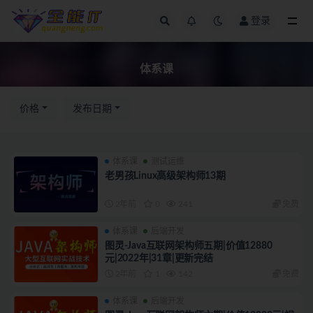
登录
体系课
体系课
价格
发布日期
体系课
测试运维
老男孩Linux高级架构师13期
2年前
0
241
免费
体系课
后端开发
图灵-Java互联网架构师五期|价值12880
元|2022年|31章|更新完结
2年前
1
142
免费
体系课
后端开发