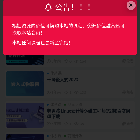
×
公告！！！
体系课
后端开发
FPGA培训教程|价值2W+
根据资源的价值可换购本站的课程，资源价值越高还可
3年前
0
15
免费
换取本站会员！
体系课
算法数学
本站任何课程包更新至完结！
开课吧 深度学习与计算机视觉6期
3年前
0
164
免费
体系课
千峰嵌入式2023
3年前
1
135
免费
体系课
测试运维
老男孩 Linux云计算运维工程师(92期)百度网
盘下载
3年前
1
38
免费
体系课
前端开发