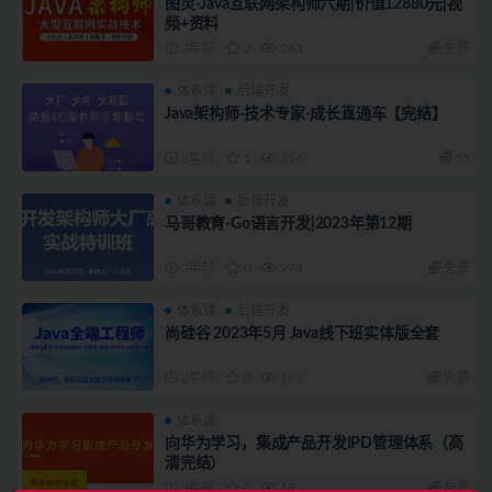
图灵-Java互联网架构师六期|价值12880元|视
频+资料
2年前
2
263
免费
体系课
后端开发
Java架构师-技术专家-成长直通车【完结】
2年前
1
314
55
体系课
后端开发
马哥教育-Go语言开发|2023年第12期
2年前
0
274
免费
体系课
后端开发
尚硅谷 2023年5月 Java线下班实体版全套
2年前
0
165
免费
体系课
向华为学习，集成产品开发IPD管理体系（高
清完结）
3年前
0
18
免费