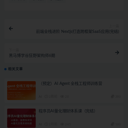
上一篇
前端全栈进阶 Nextjs打造跨框架SaaS应用(完结)
下一篇
黑马博学谷狂野架构师6期
相关文章
（预定）AI Agent 全栈工程师训练营
AI
2周前
28
380
程序员AI量化理财体系课（完结）
AI
2月前
245
180