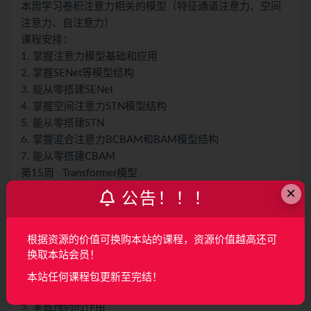
本周学习卷积注意力相关的模型（特征通道注意力、空间
注意力、自注意力）
课程安排：
1. 掌握注意力模型基础和应用
2. 掌握SENet等模型结构
3. 能从零搭建SENet
4. 掌握空间注意力STN模型结构
5. 能从零搭建STN
6. 掌握混合注意力BCBAM和BAM模型结构
7. 能从零搭建CBAM
第15周 Transformer模型
×
本周学习Transformer基础，包括Transformer模型各个模块
公告！！！
的结构细节以及代码实现。
课程安排：
1. 掌握Self-Attention（自注意力）机制
根据资源的价值可换购本站的课程，资源价值越高还可
换取本站会员！
2. 掌握多头自注意力机制
3. 掌握Token概念
本站任何课程包更新至完结！
4. 掌握位置编码原理
5. 掌握掩码的作用