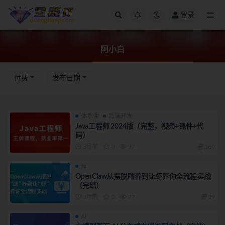
登录
全部
阿小白
付费
发布日期
体系课
后端开发
Java工程师 2024版（完整，视频+课件+代
码）
3月前
0
97
160
AI
OpenClaw从摆脱瞎养到让虾养你全流程实战
（完结）
3月前
0
77
29
AI