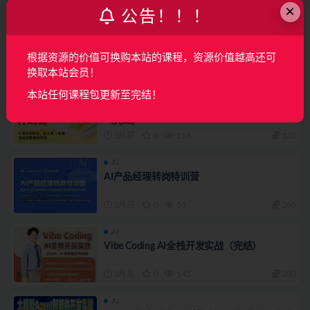
×
公告！！！
AI
多模态Agent开发实战营（完结）
根据资源的价值可换购本站的课程，资源价值越高还可
3月前
0
148
140
换取本站会员！
AI
本站任何课程包更新至完结！
【2026年全新】 Agentic AI智能体开发行动营
（完结）
3月前
0
116
120
AI
AI产品经理转岗特训营
3月前
0
53
260
AI
Vibe Coding AI全栈开发实战（完结）
3月前
0
145
280
AI