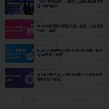
【2026年春季班】大模型Agent智能体开发实
战（同步更新）
3月前
0
106
360
AI
AI Agent股票异动风控机器人实战（支持美股
+A股）(完结)
3月前
0
59
49
AI
后端开发
Java转 AI高薪领域必备-从0到1打通生产级AI
Agent开发（完结）
3月前
0
166
49
AI
算法数学
AI大模型算法-从大模型原理剖析到训练(微调)
落地实战（完结）
3月前
0
247
90
上一页
下一页