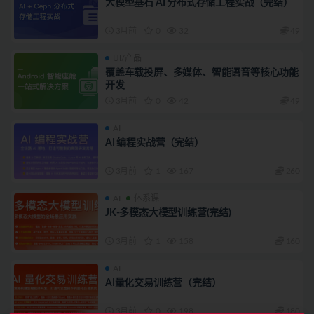
大模型基石 AI 分布式存储工程实战（完结）
3月前
0
32
49
UI/产品
覆盖车载投屏、多媒体、智能语音等核心功能
开发
3月前
0
42
49
AI
AI 编程实战营（完结）
3月前
1
167
260
AI
体系课
JK-多模态大模型训练营(完结)
3月前
1
158
160
AI
AI量化交易训练营（完结）
3月前
0
198
180