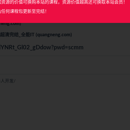
)_全能IT (quangneng.com)
据资源的价值可换购本站的课程，资源价值越高还可换取本站会员！
站任何课程包更新至完结！
_
全能IT (quangneng.com)
neng.com)
-超清完结_
全能IT (quangneng.com)
gvGdYNRt_Gl02_gDdow?pwd=scmm
器人开发/
】