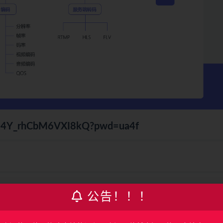
k-2G4Y_rhCbM6VXI8kQ?pwd=ua4f
公告！！！