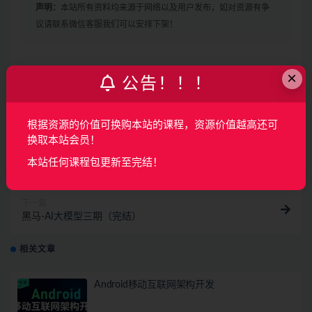
声明：
本站所有资料均来源于网络以及用户发布，如对资源有争
议请联系微信客服我们可以安排下架！
×
收藏
海报
链接
公告！！！
根据资源的价值可换购本站的课程，资源价值越高还可
换取本站会员！
上一篇
2025黑马程序员AI运维云计算AI全程赋能
本站任何课程包更新至完结！
下一篇
黑马-AI大模型三期（完结）
相关文章
Android移动互联网架构开发