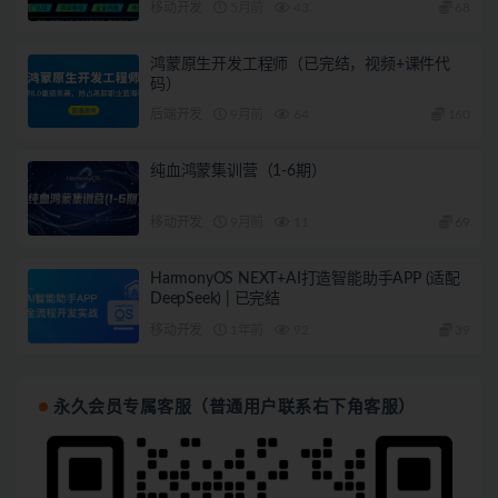
移动开发
5月前
43
68
鸿蒙原生开发工程师（已完结，视频+课件代
码）
后端开发
9月前
64
160
纯血鸿蒙集训营（1-6期）
移动开发
9月前
11
69
HarmonyOS NEXT+AI打造智能助手APP (适配
DeepSeek) | 已完结
移动开发
1年前
92
39
永久会员专属客服（普通用户联系右下角客服）