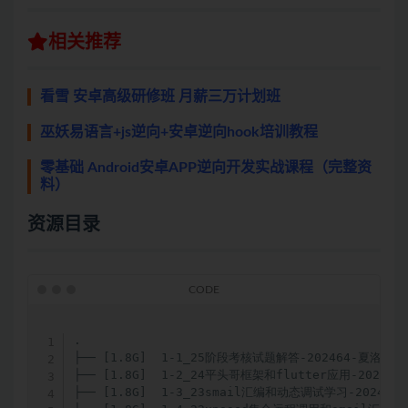
相关推荐
看雪 安卓高级研修班 月薪三万计划班
巫妖易语言+js逆向+安卓逆向hook培训教程
零基础 Android安卓APP逆向开发实战课程（完整资
料）
资源目录
.

├── [1.8G]  1-1_25阶段考核试题解答-202464-夏洛.mp4
├── [1.8G]  1-2_24平头哥框架和flutter应用-2024523-
├── [1.8G]  1-3_23smail汇编和动态调试学习-2024521-夏