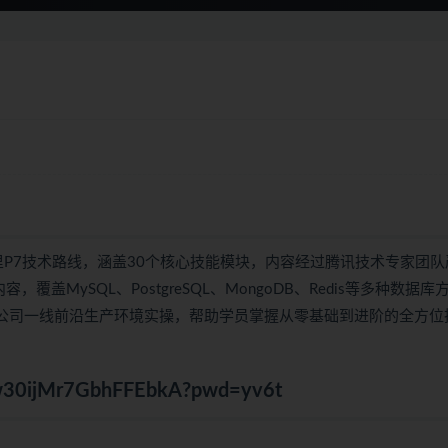
标阿里P7技术路线，涵盖30个核心技能模块，内容经过腾讯技术专家团
，覆盖MySQL、PostgreSQL、MongoDB、Redis等多种数据库
网公司一线前沿生产环境实操，帮助学员掌握从零基础到进阶的全方位
jWw30ijMr7GbhFFEbkA?pwd=yv6t