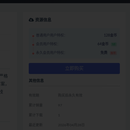
资源信息
普通用户用户特权：
128金币
会员用户特权：
64金币
5折
永久会员用户特权：
免费
推荐
立即购买
队严格
其他信息
方案，
技
有效期
购买后永久有效
累计销量
97
累计下载
1
最近更新
2026年04月28日