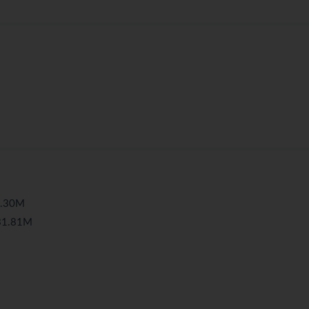
.30M
1.81M