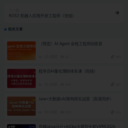
下一篇
ROS2 机器人应用开发工程师（完结）
相关文章
（预定）AI Agent 全栈工程师训练营
AI
2周前
31
380
程序员AI量化理财体系课（完结）
AI
2月前
246
180
Java+大数据+AI架构师实战营（高清同步）
AI
2月前
338
260
京峰Linux云计+AIOps大模型全套VIP班2026