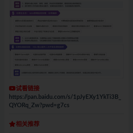
试看链接
https://pan.baidu.com/s/1pJyEXy1YkTi3B_
QYORq_Zw?pwd=g7cs
相关推荐