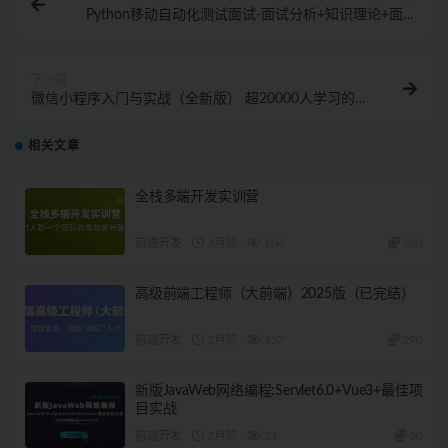
Python移动自动化测试面试-面试分析+知识理论+面试
技巧
下一篇
微信小程序入门与实战（全新版） 超20000人学习的好
课
相关文章
全栈多端开发实训营
前端开发
3月前
104
260
高级前端工程师（大前端）2025版（已完结）
前端开发
3月前
157
290
新版JavaWeb网络编程:Servlet6.0+Vue3+最佳项
目实战
前端开发
7月前
21
30