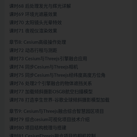
课时68 后处理发光与辉光详解
课时69 环境光遮蔽效果
课时70 太阳镜头光晕特效
课时71 夜视仪渲染效果
章节8: Cesium高级操作处理
课时72 动态行程与测距
课时73 Cesium与Threejs引擎融合应用
课时74 同步Cesium与Threejs相机
课时75 同步Cesium与Threejs经纬度高度方位角
课时76 处理2个引擎融合的物体遮挡关系
课时77 加载倾斜摄影OSGB航空扫描模型
课时78 打造孪生世界-谷歌全球倾斜摄影模型加载
章节9: Cesium与Threejs融合综合智慧园区项目
课时79 综合cesium可视化项目技术介绍
课时80 项目结构梳理与搭建
课时81 CesiumThreejs融合项目的相机控制