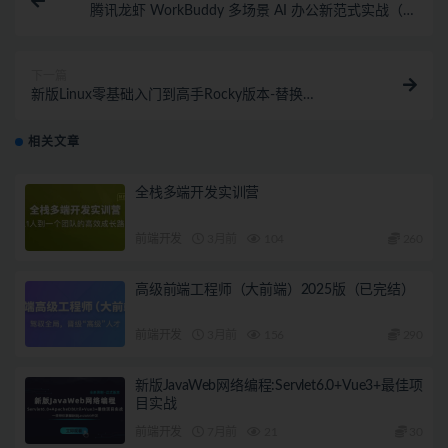
腾讯龙虾 WorkBuddy 多场景 AI 办公新范式实战（完
结无密）
下一篇
新版Linux零基础入门到高手Rocky版本-替换
CentOS（完结）
相关文章
全栈多端开发实训营
前端开发
3月前
104
260
高级前端工程师（大前端）2025版（已完结）
前端开发
3月前
156
290
新版JavaWeb网络编程:Servlet6.0+Vue3+最佳项
目实战
前端开发
7月前
21
30