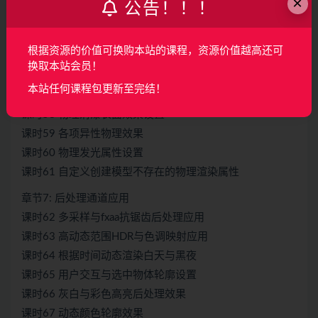
×
公告！！！
课时53 外大气层效果设置详解
课时54 大气层内天空各种效果设置
根据资源的价值可换购本站的课程，资源价值越高还可
课时55 PBR物理效果与环境光照
换取本站会员！
课时56 物理材质对象与修改物理材质颜色_粗糙度_金属度
本站任何课程包更新至完结！
课时57 物理材质的高光镜面反射设置
课时58 物理清漆表面效果设置
课时59 各项异性物理效果
课时60 物理发光属性设置
课时61 自定义创建模型不存在的物理渲染属性
章节7: 后处理通道应用
课时62 多采样与fxaa抗锯齿后处理应用
课时63 高动态范围HDR与色调映射应用
课时64 根据时间动态渲染白天与黑夜
课时65 用户交互与选中物体轮廓设置
课时66 灰白与彩色高亮后处理效果
课时67 动态颜色轮廓效果