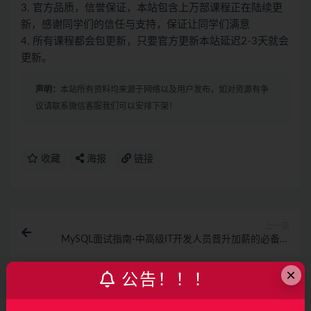
3. 官方品质，信誉保证，本站包含上万部课程正在陆续更
新，感谢同学们的信任与支持，保证让同学们满意
4. 所有课程都会包更新，只要官方更新本站延迟2-3天就会
更新。
声明：
本站所有资料均来源于网络以及用户发布，如对资源有争
议请联系微信客服我们可以安排下架！
收藏
海报
链接
上一篇
MySQL面试指南-中高级IT开发人员晋升加薪的必备佳
品！
×
公告！！！
下一篇
零基础入门 全角度解读企业主流数据库MySQL8.0