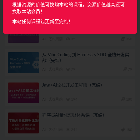
根据资源的价值可换购本站的课程，资源价值越高还可
相关文章
换取本站会员！
本站任何课程包更新至完结！
Java AI 高级全能工程师体系课
AI
2周前
35
360
从 Vibe Coding 到 Harness × SDD 全栈开发实
战（完结）
AI
1月前
79
79
Java+AI全栈开发工程师（完结）
AI
2月前
194
180
程序员AI量化理财体系课（完结）
AI
2月前
244
180