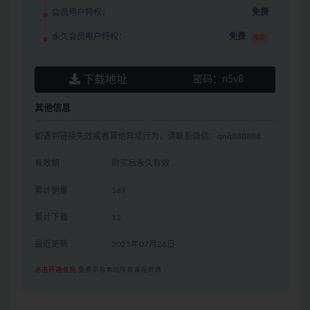
会员用户特权：
免费
永久会员用户特权：
免费
推荐
下载地址
密码：
n5v8
其他信息
如遇到链接失效或者其他异常行为，请联系微信：qnit888888
有效期
购买后永久有效
累计销量
169
累计下载
12
最近更新
2025年07月26日
点击开通会员
免费享有本站所有课程资源