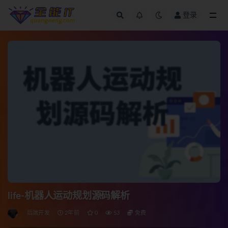
登录
全部
life-机器人运动规划源码解析
后端开发
2年前
0
53
免费