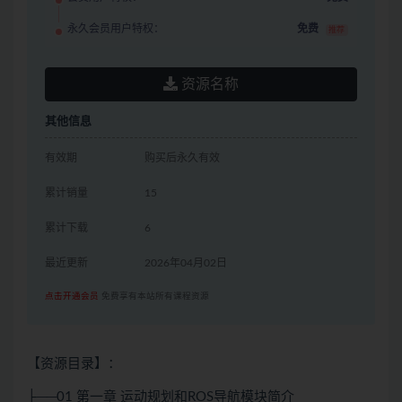
永久会员用户特权：
免费
推荐
资源名称
其他信息
有效期
购买后永久有效
累计销量
15
累计下载
6
最近更新
2026年04月02日
点击开通会员
免费享有本站所有课程资源
【资源目录】：
├──01 第一章 运动规划和ROS导航模块简介