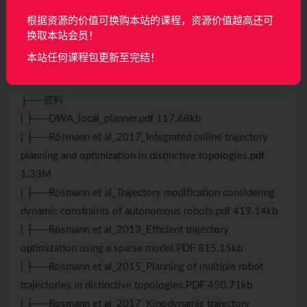
| ├──12.4 Regulated pure pursuit controller_ev.mp4
根据资源的价值可换购本站的课程，资源价值越高还可
47.87M
换取本站会员！
| ├──12.5 关于Navigation的个人看法 _ev.mp4 39.26M
本站任何课程包更新至完结！
| └──12.6 机器人运动规划内容梳理及实战经验_ev.mp4
141.35M
├──资料
| ├──DWA_local_planner.pdf 117.68kb
| ├──Rösmann et al_2017_Integrated online trajectory
planning and optimization in distinctive topologies.pdf
1.33M
| ├──Rösmann et al_Trajectory modiﬁcation considering
dynamic constraints of autonomous robots.pdf 419.14kb
| ├──Rosmann et al_2013_Efficient trajectory
optimization using a sparse model.PDF 815.15kb
| ├──Rosmann et al_2015_Planning of multiple robot
trajectories in distinctive topologies.PDF 450.71kb
| ├──Rosmann et al_2017_Kinodynamic trajectory