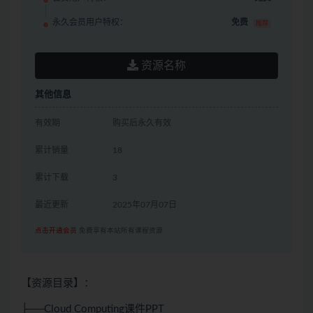
永久会员用户特权：
免费
推荐
资源名称
其他信息
有效期
购买后永久有效
累计销量
18
累计下载
3
最近更新
2025年07月07日
点击开通会员
免费享有本站所有课程资源
【资源目录】：
├──Cloud Computing课件PPT