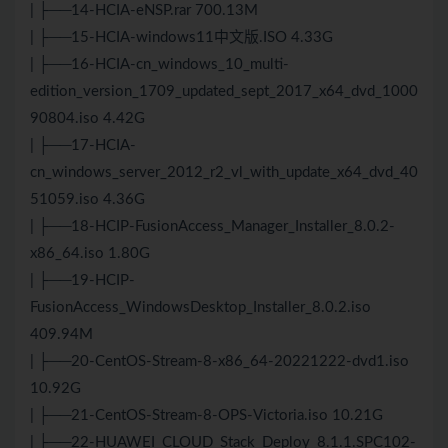
| ├──14-HCIA-eNSP.rar 700.13M
| ├──15-HCIA-windows11中文版.ISO 4.33G
| ├──16-HCIA-cn_windows_10_multi-
edition_version_1709_updated_sept_2017_x64_dvd_1000
90804.iso 4.42G
| ├──17-HCIA-
cn_windows_server_2012_r2_vl_with_update_x64_dvd_40
51059.iso 4.36G
| ├──18-HCIP-FusionAccess_Manager_Installer_8.0.2-
x86_64.iso 1.80G
| ├──19-HCIP-
FusionAccess_WindowsDesktop_Installer_8.0.2.iso
409.94M
| ├──20-CentOS-Stream-8-x86_64-20221222-dvd1.iso
10.92G
| ├──21-CentOS-Stream-8-OPS-Victoria.iso 10.21G
| ├──22-HUAWEI_CLOUD_Stack_Deploy_8.1.1.SPC102-