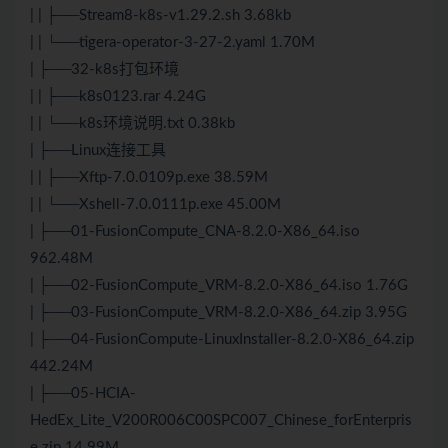
| | ├──Stream8-k8s-v1.29.2.sh 3.68kb
| | └──tigera-operator-3-27-2.yaml 1.70M
| ├──32-k8s打包环境
| | ├──k8s0123.rar 4.24G
| | └──k8s环境说明.txt 0.38kb
| ├──Linux连接工具
| | ├──Xftp-7.0.0109p.exe 38.59M
| | └──Xshell-7.0.0111p.exe 45.00M
| ├──01-FusionCompute_CNA-8.2.0-X86_64.iso
962.48M
| ├──02-FusionCompute_VRM-8.2.0-X86_64.iso 1.76G
| ├──03-FusionCompute_VRM-8.2.0-X86_64.zip 3.95G
| ├──04-FusionCompute-LinuxInstaller-8.2.0-X86_64.zip
442.24M
| ├──05-HCIA-
HedEx_Lite_V200R006C00SPC007_Chinese_forEnterpris
e.zip 14.99M