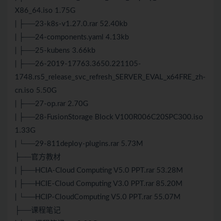
X86_64.iso 1.75G
| ├──23-k8s-v1.27.0.rar 52.40kb
| ├──24-components.yaml 4.13kb
| ├──25-kubens 3.66kb
| ├──26-2019-17763.3650.221105-
1748.rs5_release_svc_refresh_SERVER_EVAL_x64FRE_zh-
cn.iso 5.50G
| ├──27-op.rar 2.70G
| ├──28-FusionStorage Block V100R006C20SPC300.iso
1.33G
| └──29-811deploy-plugins.rar 5.73M
├──官方教材
| ├──HCIA-Cloud Computing V5.0 PPT.rar 53.28M
| ├──HCIE-Cloud Computing V3.0 PPT.rar 85.20M
| └──HCIP-CloudComputing V5.0 PPT.rar 55.07M
├──课程笔记