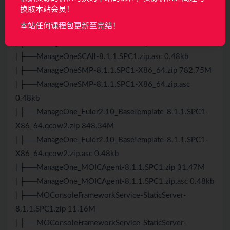
| ├──ManageOneOCAll-8.1.1.SPC1-X86_64.zip 2.74G
换取本站会员！
| ├──ManageOneOCAll-8.1.1.SPC1-X86_64.zip.asc
本站任何课程包更新至完结！
0.48kb
| ├──ManageOneSCAll-8.1.1.SPC1.zip 332.87M
| ├──ManageOneSCAll-8.1.1.SPC1.zip.asc 0.48kb
| ├──ManageOneSMP-8.1.1.SPC1-X86_64.zip 782.75M
| ├──ManageOneSMP-8.1.1.SPC1-X86_64.zip.asc
0.48kb
| ├──ManageOne_Euler2.10_BaseTemplate-8.1.1.SPC1-
X86_64.qcow2.zip 848.34M
| ├──ManageOne_Euler2.10_BaseTemplate-8.1.1.SPC1-
X86_64.qcow2.zip.asc 0.48kb
| ├──ManageOne_MOICAgent-8.1.1.SPC1.zip 31.47M
| ├──ManageOne_MOICAgent-8.1.1.SPC1.zip.asc 0.48kb
| ├──MOConsoleFrameworkService-StaticServer-
8.1.1.SPC1.zip 11.16M
| ├──MOConsoleFrameworkService-StaticServer-