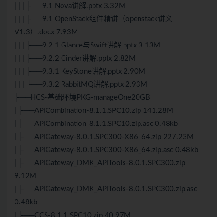
| | | ├──9.1 Nova讲解.pptx 3.32M
| | | ├──9.1 OpenStack组件精讲（openstack讲义
V1.3）.docx 7.93M
| | | ├──9.2.1 Glance与Swift讲解.pptx 3.13M
| | | ├──9.2.2 Cinder讲解.pptx 2.82M
| | | ├──9.3.1 KeyStone讲解.pptx 2.90M
| | | └──9.3.2 RabbitMQ讲解.pptx 2.93M
├──HCS-基础环境PKG-manageOne20GB
| ├──APICombination-8.1.1.SPC10.zip 141.28M
| ├──APICombination-8.1.1.SPC10.zip.asc 0.48kb
| ├──APIGateway-8.0.1.SPC300-X86_64.zip 227.23M
| ├──APIGateway-8.0.1.SPC300-X86_64.zip.asc 0.48kb
| ├──APIGateway_DMK_APITools-8.0.1.SPC300.zip
9.12M
| ├──APIGateway_DMK_APITools-8.0.1.SPC300.zip.asc
0.48kb
| ├──CCS-8.1.1.SPC10.zip 40.97M