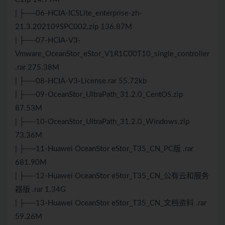
| ├──06-HCIA-ICSLite_enterprise-zh-
21.3.202109SPC002.zip 136.87M
| ├──07-HCIA-V3-
Vmware_OceanStor_eStor_V1R1C00T10_single_controller
.rar 275.38M
| ├──08-HCIA-V3-License.rar 55.72kb
| ├──09-OceanStor_UltraPath_31.2.0_CentOS.zip
87.53M
| ├──10-OceanStor_UltraPath_31.2.0_Windows.zip
73.36M
| ├──11-Huawei OceanStor eStor_T35_CN_PC版 .rar
681.90M
| ├──12-Huawei OceanStor eStor_T35_CN_公有云和服务
器版 .rar 1.34G
| ├──13-Huawei OceanStor eStor_T35_CN_文档资料 .rar
59.26M