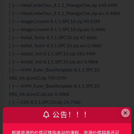
| ├──HelpCenterDoc_8.1.1_ManageOne.zip 240.44M
| ├──HelpCenterDoc_8.1.1_ManageOne.zip.asc 0.48kb
| ├──ImageConvert-8.1.1.SPC10.zip 90.53M
| ├──ImageConvert-8.1.1.SPC10.zip.asc 0.48kb
| ├──Initial_Tools-8.1.1.SPC10.zip 47.66kb
| ├──Initial_Tools-8.1.1.SPC10.zip.asc 0.48kb
| ├──Install_3rd-8.1.1.SPC10.zip 183.94M
| ├──Install_3rd-8.1.1.SPC10.zip.asc 0.48kb
| ├──KVM_Euler_BaseTemplate-8.1.1.SPC10-
X86_64.qcow2.zip 745.01M
| ├──KVM_Euler_BaseTemplate-8.1.1.SPC10-
X86_64.qcow2.zip.asc 0.48kb
| ├──LVS-8.1.1.SPC10.zip 24.75kb
| ├──LVS-8.1.1.SPC10.zip.asc 0.48kb
×
公告！！！
| ├──ManageOneIAM-8.1.1.SPC1.zip 133.56M
| ├──ManageOneIAM-8.1.1.SPC1.zip.asc 0.48kb
根据资源的价值可换购本站的课程，资源价值越高还可