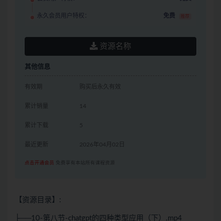
永久会员用户特权：
免费
推荐
资源名称
其他信息
有效期
购买后永久有效
累计销量
14
累计下载
5
最近更新
2026年04月02日
点击开通会员
免费享有本站所有课程资源
【资源目录】:
├──10-第八节-chatgpt的四种类型应用（下）.mp4