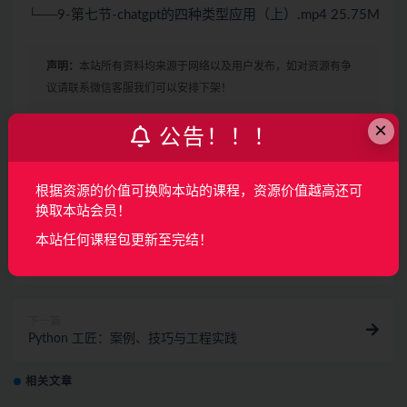
└──9-第七节-chatgpt的四种类型应用（上）.mp4 25.75M
声明：
本站所有资料均来源于网络以及用户发布，如对资源有争
议请联系微信客服我们可以安排下架！
×
公告！！！
收藏
海报
链接
根据资源的价值可换购本站的课程，资源价值越高还可
换取本站会员！
本站任何课程包更新至完结！
上一篇
2024小迪逆向vip教程
下一篇
Python 工匠：案例、技巧与工程实践
相关文章