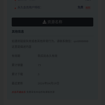
永久会员用户特权：
免费
推荐
资源名称
其他信息
如遇到链接失效或者其他异常行为，请联系微信：qnit888888
这里是描述内容
有效期
购买后永久有效
累计销量
75
累计下载
3
最近更新
2026年04月19日
点击开通会员
免费享有本站所有课程资源