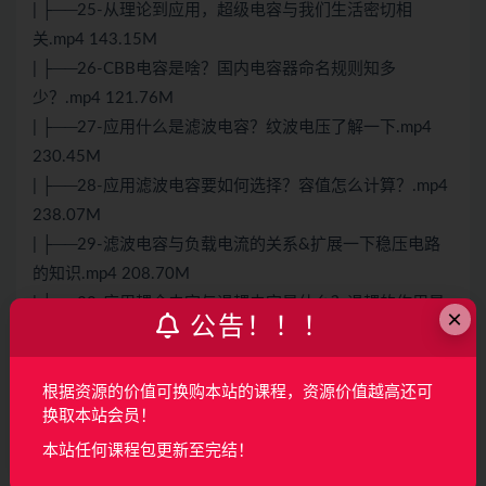
| ├──25-从理论到应用，超级电容与我们生活密切相
关.mp4 143.15M
| ├──26-CBB电容是啥？国内电容器命名规则知多
少？.mp4 121.76M
| ├──27-应用什么是滤波电容？纹波电压了解一下.mp4
230.45M
| ├──28-应用滤波电容要如何选择？容值怎么计算？.mp4
238.07M
| ├──29-滤波电容与负载电流的关系&扩展一下稳压电路
的知识.mp4 208.70M
| ├──30-应用耦合电容与退耦电容是什么？退耦的作用是
×
公告！！！
什么？.mp4 189.64M
| ├──31-退耦电容的选型，浅析寄生电感与高频信号的关
系.mp4 262.11M
根据资源的价值可换购本站的课程，资源价值越高还可
换取本站会员！
| ├──32-什么是旁路电容？这才是正解！.mp4 246.70M
| ├──33-如何读取电容器的代码（聚酯薄膜&陶瓷）.mp4
本站任何课程包更新至完结！
43.99M