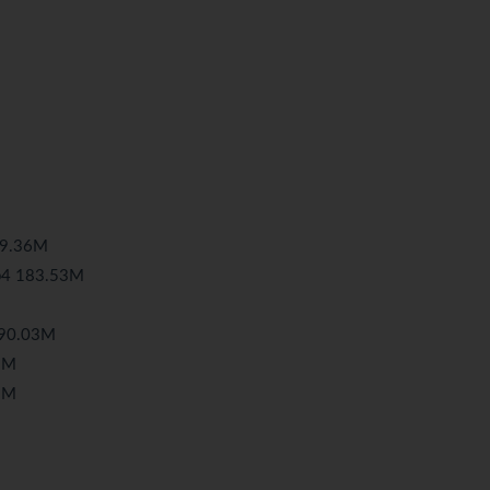
9.36M
4 183.53M
90.03M
5M
5M