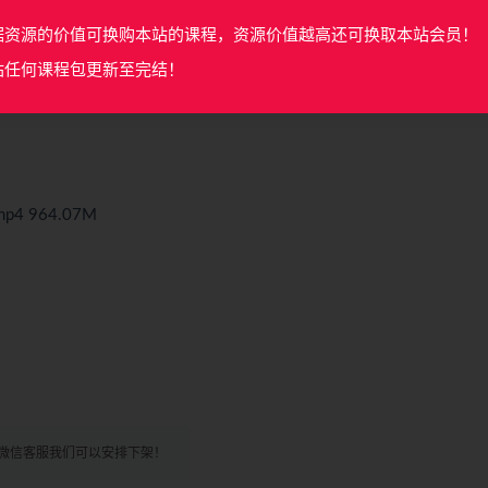
；激光雷达获取的3D点云较为稀疏，而且在长走廊，隧道，以及开阔
据资源的价值可换购本站的课程，资源价值越高还可换取本站会员！
的传感器只能在适当的环境中发挥积极的作用。因此，我们希望以适当
站任何课程包更新至完结！
各种挑战性环境下持续输出鲁棒且精确的估计结果。因此无论是学术
 964.07M
微信客服我们可以安排下架！