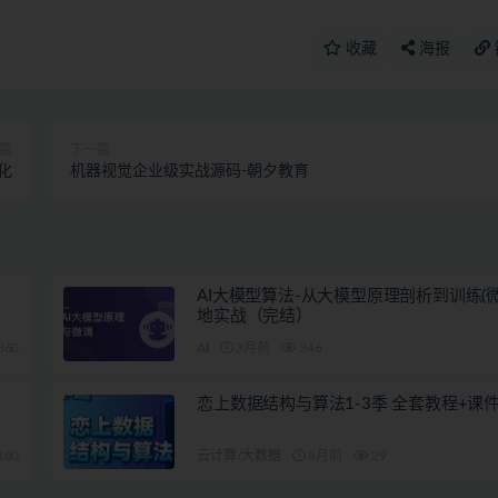
收藏
海报
篇
下一篇
化
机器视觉企业级实战源码-朝夕教育
AI大模型算法-从大模型原理剖析到训练(微
地实战（完结）
360
AI
3月前
246
恋上数据结构与算法1-3季 全套教程+课
180
云计算/大数据
8月前
29