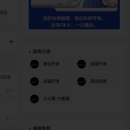
链接
课程分类
移动开发
前端开发
调)落
后端开发
测试运维
90
云计算/大数据
件
68
课程推荐