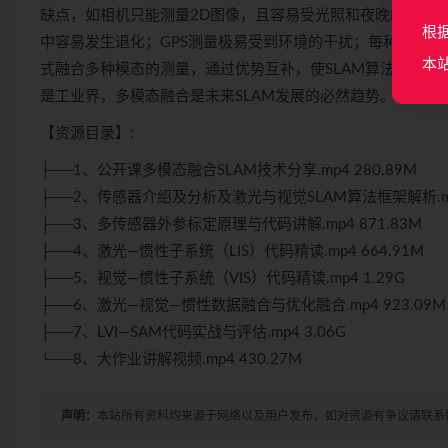
缺点，如相机只能测量2D图像，且容易受光照和夜晚的影响
根
中容易发生退化；GPS测量极易受到环境的干扰；每种模态
本
式融合多种模态的测量，通过优势互补，使SLAM
算法
能够在
是工业界，多模态融合是未来SLAM发展的必然趋势。
【资源目录】:
├──1、公开课多模态融合SLAM技术分享.mp4 280.89M
├──2、传感器介绍及分析及激光与视觉SLAM算法框架解析.mp4
├──3、多传感器外参标定原理与代码讲解.mp4 871.83M
├──4、激光—惯性子系统（LIS）代码精读.mp4 664.91M
├──5、视觉—惯性子系统（VIS）代码精读.mp4 1.29G
├──6、激光—视觉—惯性数据融合与优化融合.mp4 923.09M
├──7、LVI—SAM代码实战与评估.mp4 3.06G
└──8、大作业讲解视频.mp4 430.27M
声明：
本站所有资料均来源于网络以及用户发布，如对资源有争议请联系