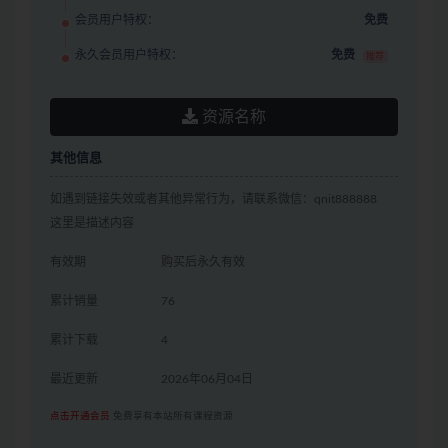
会员用户特权：
免费
永久会员用户特权：
免费
推荐
资源名称
其他信息
如遇到链接失效或者其他异常行为，请联系微信：qnit888888
这里是描述内容
有效期
购买后永久有效
累计销量
76
累计下载
4
最近更新
2026年06月04日
点击开通会员
免费享有本站所有课程资源