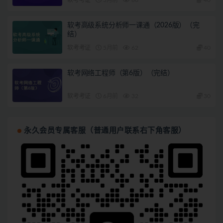
软考高级系统分析师一课通（2026版）（完
结）
软考考证
5月前
62
40
软考网络工程师（第6版）（完结）
软考考证
6月前
32
30
永久会员专属客服（普通用户联系右下角客服）