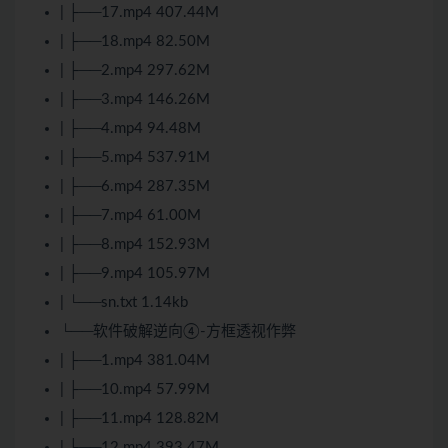
| ├──17.mp4 407.44M
| ├──18.mp4 82.50M
| ├──2.mp4 297.62M
| ├──3.mp4 146.26M
| ├──4.mp4 94.48M
| ├──5.mp4 537.91M
| ├──6.mp4 287.35M
| ├──7.mp4 61.00M
| ├──8.mp4 152.93M
| ├──9.mp4 105.97M
| └──sn.txt 1.14kb
└──软件破解逆向④-方框透视作弊
| ├──1.mp4 381.04M
| ├──10.mp4 57.99M
| ├──11.mp4 128.82M
| ├──12.mp4 393.47M