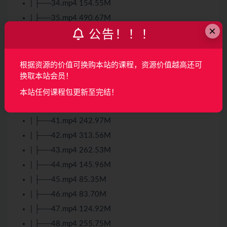
| ├──34.mp4 154.55M
| ├──35.mp4 490.67M
×
公告！！！
| ├──36.mp4 806.56M
| ├──37.mp4 513.76M
| ├──38.mp4 550.18M
根据资源的价值可换购本站的课程，资源价值越高还可
换取本站会员！
| ├──39.mp4 205.94M
| ├──4.mp4 373.11M
本站任何课程包更新至完结！
| ├──40.mp4 183.76M
| ├──41.mp4 242.97M
| ├──42.mp4 313.56M
| ├──43.mp4 262.53M
| ├──44.mp4 145.96M
| ├──45.mp4 85.35M
| ├──46.mp4 83.70M
| ├──47.mp4 124.92M
| ├──48.mp4 255.75M