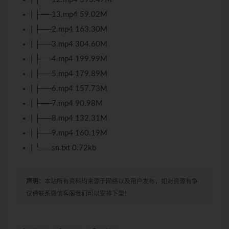
| ├──13.mp4 59.02M
| ├──2.mp4 163.30M
| ├──3.mp4 304.60M
| ├──4.mp4 199.99M
| ├──5.mp4 179.89M
| ├──6.mp4 157.73M
| ├──7.mp4 90.98M
| ├──8.mp4 132.31M
| ├──9.mp4 160.19M
| └──sn.txt 0.72kb
声明：
本站所有资料均来源于网络以及用户发布，如对资源有争
议请联系微信客服我们可以安排下架！