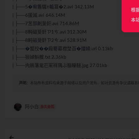
| ├──5�宥簏驦±輴葚�2.avi 342.13M
根
| ├──6援減.avi 646.14M
本
| ├──7苤部劓斐釬.avi 714.86M
| ├──8軘磁斐釬ㄗ1ㄘ.avi 312.30M
| ├──8軘磁斐釬ㄗ2ㄘ.avi 528.91M
| ├──�蝥挍��殿騫墓襟埜百�擂婦.url 0.13kb
| ├──狟婥斛艘.txt 2.36kb
| └──禸鎢藩毞芢冞祥隅ぶ腦瞳韃.jpg 27.01kb
声明：
本站所有资料均来源于网络以及用户发布，如对资源有争议请联系
阿小白
永久会员
上一