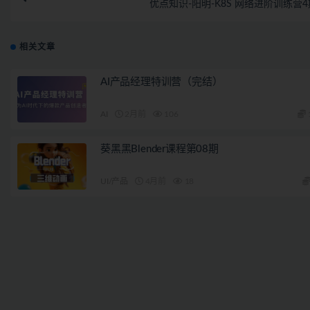
优点知识-阳明-K8S 网络进阶训练营4
相关文章
AI产品经理特训营（完结）
AI
2月前
106
葵黑黑Blender课程第08期
UI/产品
4月前
18