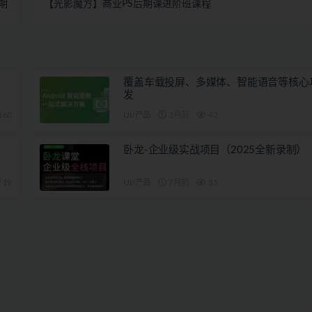
期
【光影魔方】商业PS后期课进阶班课程
覆盖车载投屏、多媒体、智能语音等核心
发
160
UI/产品
3月前
42
卧龙-企业级实战项目（2025全新录制）
19
UI/产品
7月前
35