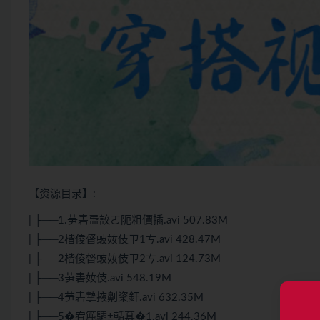
【资源目录】:
| ├──1.芛砉盄詨ㄛ阨粗價插.avi 507.83M
| ├──2楷倰督蚾奻伎ㄗ1ㄘ.avi 428.47M
| ├──2楷倰督蚾奻伎ㄗ2ㄘ.avi 124.73M
| ├──3芛砉奻伎.avi 548.19M
| ├──4芛砉摯掖劓秶釬.avi 632.35M
| ├──5�宥簏驦±輴葚�1.avi 244.36M