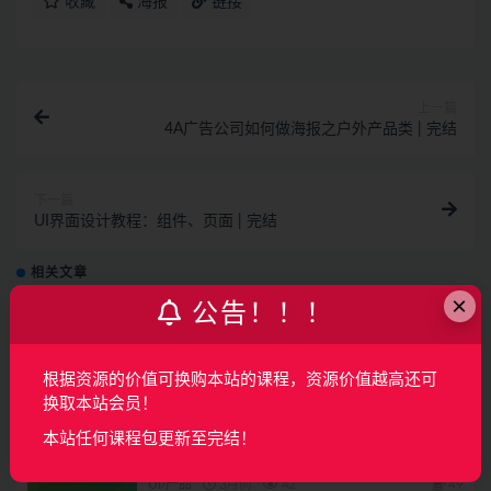
收藏
海报
链接
上一篇
4A广告公司如何做海报之户外产品类 | 完结
下一篇
UI界面设计教程：组件、页面 | 完结
相关文章
×
公告！！！
AI产品经理特训营（完结）
根据资源的价值可换购本站的课程，资源价值越高还可
AI
2月前
106
160
换取本站会员！
覆盖车载投屏、多媒体、智能语音等核心功能
本站任何课程包更新至完结！
开发
UI/产品
3月前
42
49