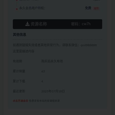
永久会员用户特权：
免费
推荐
资源名称
密码：
cw7h
其他信息
如遇到链接失效或者其他异常行为，请联系微信：qnit888888
这里是描述内容
有效期
购买后永久有效
累计销量
63
累计下载
4
最近更新
2025年07月18日
点击开通会员
免费享有本站所有课程资源