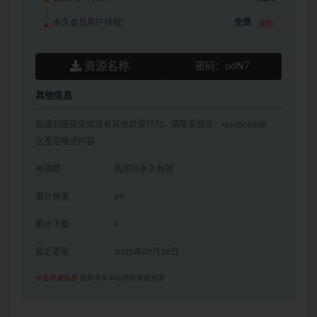
永久会员用户特权：
免费
推荐
资源名称
密码：
udN7
其他信息
如遇到链接失效或者其他异常行为，请联系微信：qnit888888
这里是描述内容
有效期
购买后永久有效
累计销量
69
累计下载
4
最近更新
2025年07月18日
点击开通会员
免费享有本站所有课程资源