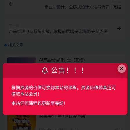
上一篇
商业UI设计：全链式设计方法与流程 | 完结
下一篇
产品经理电商系统实战，掌握前后端设计精髓|完结无密
相关文章
AI产品经理特训营（完结）
×
公告！！！
AI
2月前
107
160
根据资源的价值可换购本站的课程，资源价值越高还可
覆盖车载投屏、多媒体、智能语音等核心功能
开发
换取本站会员！
UI/产品
3月前
43
49
本站任何课程包更新至完结！
葵黑黑Blender课程第08期
UI/产品
4月前
18
19