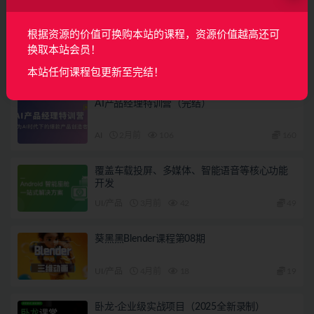
下一篇
根据资源的价值可换购本站的课程，资源价值越高还可
版式设计的应用方法 | 完结
换取本站会员！
相关文章
本站任何课程包更新至完结！
AI产品经理特训营（完结）
AI
2月前
106
160
覆盖车载投屏、多媒体、智能语音等核心功能
开发
UI/产品
3月前
42
49
葵黑黑Blender课程第08期
UI/产品
4月前
18
19
卧龙-企业级实战项目（2025全新录制）