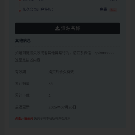
永久会员用户特权：
免费
推荐
资源名称
其他信息
如遇到链接失效或者其他异常行为，请联系微信：qnit888888
这里是描述内容
有效期
购买后永久有效
累计销量
65
累计下载
2
最近更新
2026年07月20日
点击开通会员
免费享有本站所有课程资源