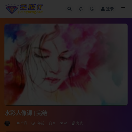
登录
全部
水彩人像课 | 完结
UI/产品
3年前
0
41
免费