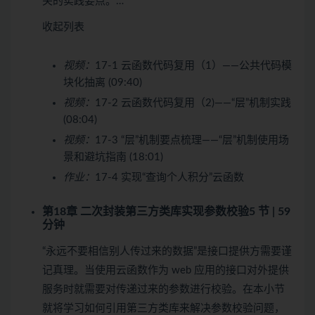
关的实践要点。…
收起列表
视频：
17-1 云函数代码复用（1）——公共代码模
块化抽离 (09:40)
视频：
17-2 云函数代码复用（2)——“层”机制实践
(08:04)
视频：
17-3 “层”机制要点梳理——“层”机制使用场
景和避坑指南 (18:01)
作业：
17-4 实现“查询个人积分”云函数
第18章 二次封装第三方类库实现参数校验
5 节 | 59
分钟
“永远不要相信别人传过来的数据”是接口提供方需要谨
记真理。当使用云函数作为 web 应用的接口对外提供
服务时就需要对传递过来的参数进行校验。在本小节
就将学习如何引用第三方类库来解决参数校验问题，