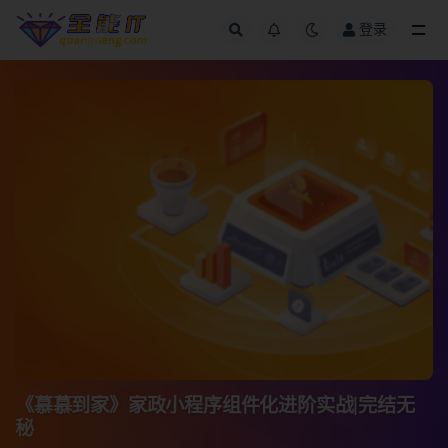
登录
全部
《慕慕到家》家政小程序组件化进阶实战|完结无
秘