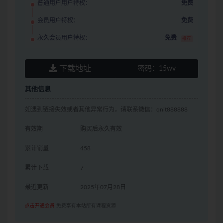
普通用户用户特权：
免费
会员用户特权：
免费
永久会员用户特权：
免费
推荐
下载地址
密码：
15wv
其他信息
如遇到链接失效或者其他异常行为，请联系微信：qnit888888
有效期
购买后永久有效
累计销量
458
累计下载
7
最近更新
2025年07月28日
点击开通会员
免费享有本站所有课程资源