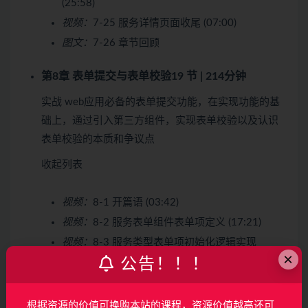
(25:58)
视频：
7-25 服务详情页面收尾 (07:00)
图文：
7-26 章节回顾
第8章 表单提交与表单校验
19 节 | 214分钟
实战 web应用必备的表单提交功能，在实现功能的基
础上，通过引入第三方组件，实现表单校验以及认识
表单校验的本质和争议点
收起列表
视频：
8-1 开篇语 (03:42)
视频：
8-2 服务表单组件表单项定义 (17:21)
视频：
8-3 服务类型表单项初始化逻辑实现
×
(21:49)
公告！！！
视频：
8-4 深拷贝与浅拷贝 (16:02)
视频：
8-5 表单项事件回调处理函数实现 (12:22)
根据资源的价值可换购本站的课程，资源价值越高还可