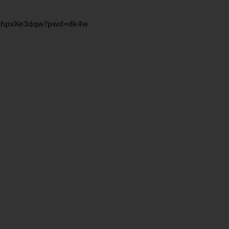
29GhpxXe3dqw?pwd=dk4w