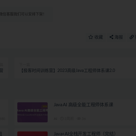
微信客服我们可以安排下架！
收藏
海报
篇
下一篇
营
【极客时间训练营】2023高级Java工程师体系课2.0
Java AI 高级全能工程师体系课
380
AI
2周前
36
战
Java+AI全栈开发工程师（完结）