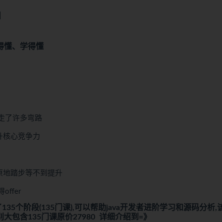
】
得懂、学得懂
走了许多弯路
升核心竞争力
原地踏步等不到提升
ffer
135个阶段(135门课),可以帮助java开发者进阶学习和源码分析,
含135门课原价27980 详细介绍到=》