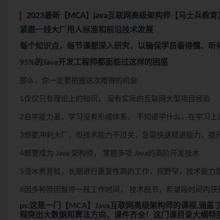
2023最新【MCA】java互联网高级架构师【马士兵教育
紧跟一线大厂用人标准和前沿技术发展
每个知识点，每节课都深入研究，以确保学员看得懂、听
95%的Java开发工程师都面临过这样的困惑
那么，你一定要把握这次难得的机会
1仅仅只有理论上的知识， 没有实际的互联网大型项目经验
2自学能力差，学习没有形成体系， 不知道学什么，在学习上
3想要冲刺大厂，但技术能力不过关，急需快速精进能力，提
4想要成为 Java 架构师， 掌握多项 Java的高阶开发技术
5温水煮青蛙，长期进行重复性高的工作，视野窄，技术能力
6因多种原因暂停一段工作时间， 技术脱节，希望段时间内获得o
ps:这是一门【MCA】Java互联网高级架构师的课程,涵盖了
程突出大数据和算法方向，课件齐全！这门课目录大纲特别大包