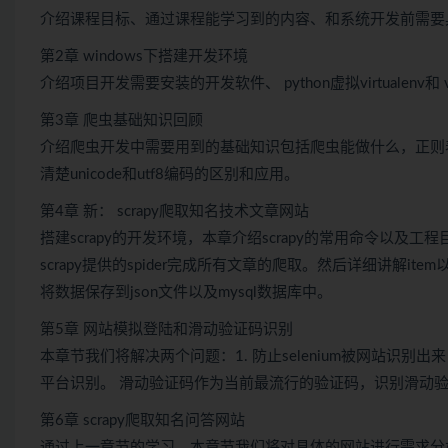
介绍课程目标、通过课程能学习到的内容、和系统开发前需要
第2章 windows下搭建开发环境
介绍项目开发需要安装的开发软件、 python虚拟virtualenv和 vi
第3章 爬虫基础知识回顾
介绍爬虫开发中需要用到的基础知识包括爬虫能做什么，正则表
清楚unicode和utf8编码的区别和应用。
第4章 新： scrapy爬取知名技术文章网站
搭建scrapy的开发环境，本章介绍scrapy的常用命令以及工
scrapy提供的spider完成所有文章的爬取。然后详细讲解item以及
将数据保存到json文件以及mysql数据库中。
第5章 网站模拟登陆和滑动验证码识别
本章节我们将解决两个问题：1. 防止selenium被网站识别出
平台识别。 滑动验证码作为当前最流行的验证码，识别滑动
第6章 scrapy爬取知名问答网站
通过上一章节的学习，本章节我们将对具体的网站进行需求分