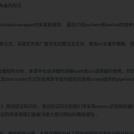
具备的知识
rtualenvwrapper的安装和使用、 最后介绍pycharm和navicat的简
达式，深度优先和广度优先的算法及实现、爬虫url去重的策略、
程目录结构分析，本章中也会详细的讲解xpath和css选择器的使用。然
item loader方式完成具体字段的提取后使用scrapy提供的pipelin
来 2. 滑动验证码识别，滑动验证码识别我们将采用opencv识别和机器
验证码将使得我们能解决绝大部分网站的模拟登陆…
析、表结构设计等、本章详细的分析了网站的网络请求并分别分析出