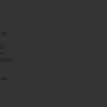
67M
4M
3M
2.43M
71M