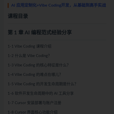
AI 应用定制化+Vibe Coding开发，从基础到高手实战
课程目录
第 1 章 AI 编程范式经验分享
1-1 Vibe Coding 课程介绍
1-2 什么是 Vibe Coding？
1-3 Vibe Coding 的核心特征是什么？
1-4 Vibe Coding 的难点在哪儿？
1-5 Vibe Coding 的开发生命周期是什么？
1-6 软件开发生命周期中的 AI 工具分享
1-7 Cursor 安装部署与账户注册
1-8 Cursor 界面核心功能介绍