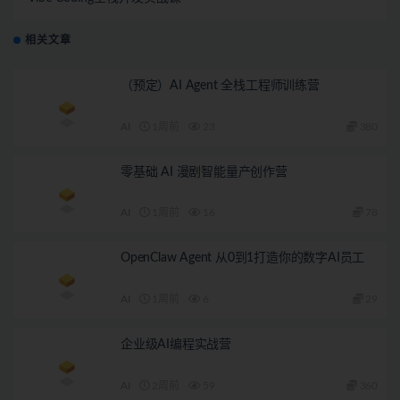
相关文章
（预定）AI Agent 全栈工程师训练营
AI
1周前
23
380
零基础 AI 漫剧智能量产创作营
AI
1周前
16
78
OpenClaw Agent 从0到1打造你的数字AI员工
AI
1周前
6
29
企业级AI编程实战营
AI
2周前
59
360