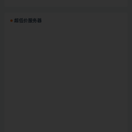
超低价服务器