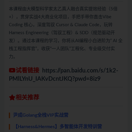
本课程由大模型科学家太乙真人融合真实提效经验（5倍
+），贯穿实战4大商业化项目，手把手带你直击Vibe
Coding 核心，深度驾驭 Cursor & Claude Code，玩转
Harness Engineering（驾驭工程）& SDD（规范驱动开
发）。通过本课程的学习，你将从AI编程小白进阶为“ AI 全
栈工程指挥官”，收获“一人团队”工程化、专业级交付实
力。
试看链接
https://pan.baidu.com/s/1k2-
PMlLYnU_IAKvDcntJKQ?pwd=8iz9
相关推荐
尹成Golang全栈VIP实战营
【Harness&Hermes】多智能体开发特训营