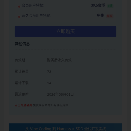
会员用户特权：
39.5金币
5折
永久会员用户特权：
免费
推荐
立即购买
其他信息
有效期
购买后永久有效
累计销量
73
累计下载
14
最近更新
2026年08月01日
点击开通会员
免费享有本站所有课程资源