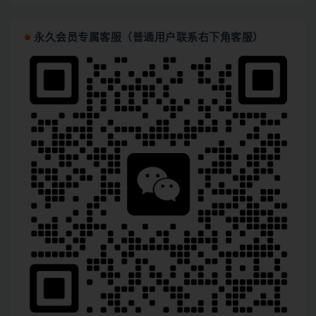
永久会员专属客服（普通用户联系右下角客服）