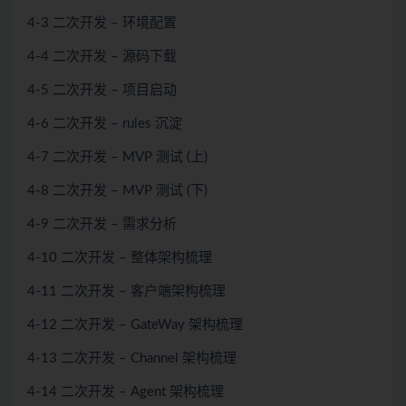
4-3 二次开发 – 环境配置
4-4 二次开发 – 源码下载
4-5 二次开发 – 项目启动
4-6 二次开发 – rules 沉淀
4-7 二次开发 – MVP 测试 (上)
4-8 二次开发 – MVP 测试 (下)
4-9 二次开发 – 需求分析
4-10 二次开发 – 整体架构梳理
4-11 二次开发 – 客户端架构梳理
4-12 二次开发 – GateWay 架构梳理
4-13 二次开发 – Channel 架构梳理
4-14 二次开发 – Agent 架构梳理