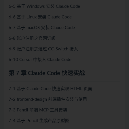
6-5 基于 Windows 安装 Claude Code
6-6 基于 Linux 安装 Claude Code
6-7 基于 macOS 安装 Claude Code
6-8 账户注册之官网订阅
6-9 账户注册之通过 CC-Switch 接入
6-10 Cursor 中接入 Claude Code
第 7 章 Claude Code 快速实战
7-1 基于 Claude Code 快速实现 HTML 页面
7-2 frontend-design 前端插件安装与使用
7-3 Pencil 前端 MCP 工具安装
7-4 基于 Pencil 生成产品原型图