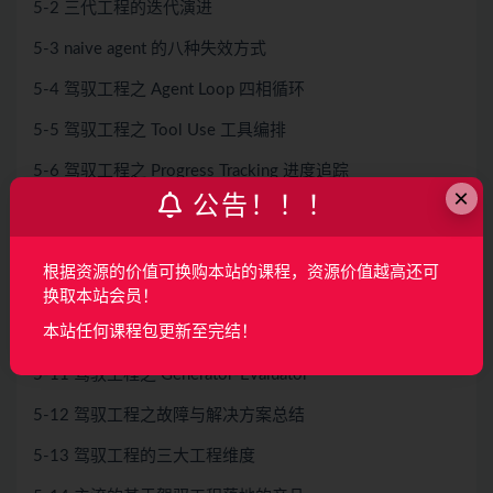
5-2 三代工程的迭代演进
5-3 naive agent 的八种失效方式
5-4 驾驭工程之 Agent Loop 四相循环
5-5 驾驭工程之 Tool Use 工具编排
5-6 驾驭工程之 Progress Tracking 进度追踪
×
公告！！！
5-7 驾驭工程之 Context Management 上下文管理
5-8 驾驭工程之 Feature List 任务拆解
根据资源的价值可换购本站的课程，资源价值越高还可
5-9 驾驭工程之 Verification Loop 验证闭环
换取本站会员！
本站任何课程包更新至完结！
5-10 驾驭工程之 Subagents 子代理分治
5-11 驾驭工程之 Generator-Evaluator
5-12 驾驭工程之故障与解决方案总结
5-13 驾驭工程的三大工程维度