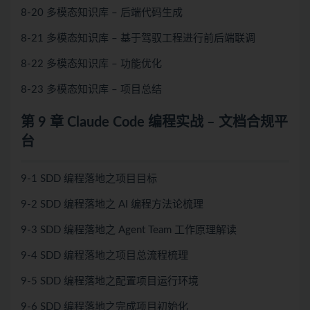
8-20 多模态知识库 – 后端代码生成
8-21 多模态知识库 – 基于驾驭工程进行前后端联调
8-22 多模态知识库 – 功能优化
8-23 多模态知识库 – 项目总结
第 9 章 Claude Code 编程实战 – 文档合规平
台
9-1 SDD 编程落地之项目目标
9-2 SDD 编程落地之 AI 编程方法论梳理
9-3 SDD 编程落地之 Agent Team 工作原理解读
9-4 SDD 编程落地之项目总流程梳理
9-5 SDD 编程落地之配置项目运行环境
9-6 SDD 编程落地之完成项目初始化