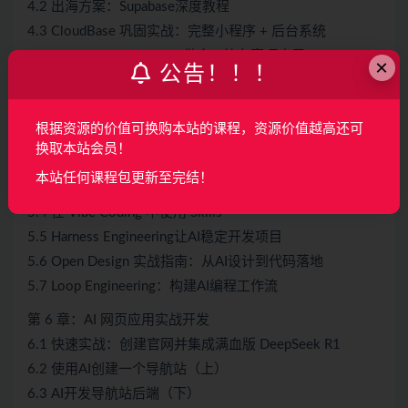
4.2 出海方案：Supabase深度教程
4.3 CloudBase 巩固实战：完整小程序 + 后台系统
4.4 DeepSeek + QwenVL 做个AI待办事项应用
×
公告！！！
4.5 开发一个全栈天气 OOTD 小程序
第 5 章：新时代的AI编程工具和技巧
根据资源的价值可换购本站的课程，资源价值越高还可
5.1 用Claude Code开发一个超赚钱的AI编程文档工具
换取本站会员！
5.2 Codex 入门完整版：制作一个英语背单词应用
本站任何课程包更新至完结！
5.3 MCP完整实战
5.4 在 Vibe Coding 中使用 Skills
5.5 Harness Engineering让AI稳定开发项目
5.6 Open Design 实战指南：从AI设计到代码落地
5.7 Loop Engineering：构建AI编程工作流
第 6 章：AI 网页应用实战开发
6.1 快速实战：创建官网并集成满血版 DeepSeek R1
6.2 使用AI创建一个导航站（上）
6.3 AI开发导航站后端（下）