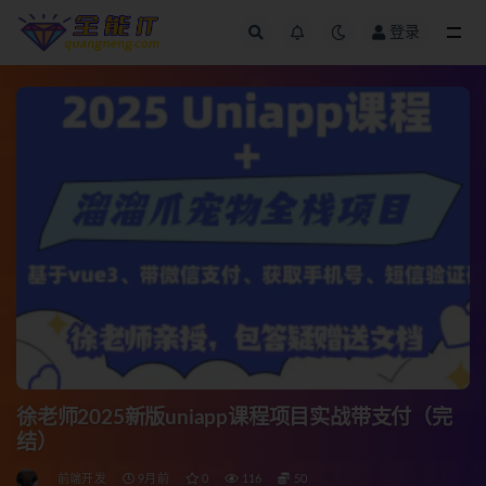
登录
全部
徐老师2025新版uniapp课程项目实战带支付（完
结）
前端开发
9月前
0
116
50