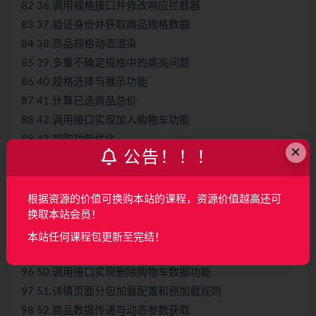
82 36.调用规格接口并修改响应拦截器
83 37.验证身份并获取商品规格数据
84 38.商品规格动态渲染
85 39.多重不确定规格中的高亮问题
86 40.规格选择与展示功能
87 41.计算已选商品总价
88 42.调用接口实现加入购物车功能
89 43.加购功能优化
×
公告！！！
90 44.购物车悬浮按钮数量的显示
91 45.编写购物车静态界面
92 46.用户登录联动购物车功能的优化
根据资源的价值可换购本站的课程，资源价值越高还可
换取本站会员！
93 47.调用接口动态渲染购物车列表页面
94 48.开发购物车商品选中计算价格功能
本站任何课程包更新至完结！
95 49.购物车全选功能的实现
96 50.调用接口实现删除购物车数据功能
97 51.详情页面分包加载配置和预加载规则
98 52.商品数据传递与动态参数获取