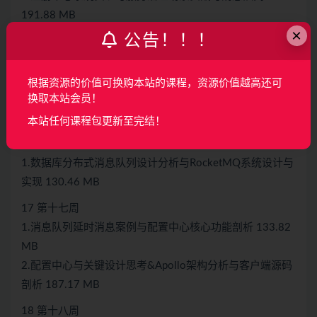
191.88 MB
×
公告！！！
15 第十五周
1.消息队列延时场景实战&RocketMQ五大应用与两大框架
与三大存储 159.30 MB
根据资源的价值可换购本站的课程，资源价值越高还可
换取本站会员！
2.RocketMQ三大存储与四大特征&本地消息表事务消息方
案分析设计 196.19 MB
本站任何课程包更新至完结！
16 第十六周
1.数据库分布式消息队列设计分析与RocketMQ系统设计与
实现 130.46 MB
17 第十七周
1.消息队列延时消息案例与配置中心核心功能剖析 133.82
MB
2.配置中心与关键设计思考&Apollo架构分析与客户端源码
剖析 187.17 MB
18 第十八周