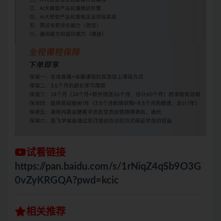
试看链接
https://pan.baidu.com/s/1rNiqZ4qSb9O3G
0vZyKRGQA?pwd=kcic
相关推荐